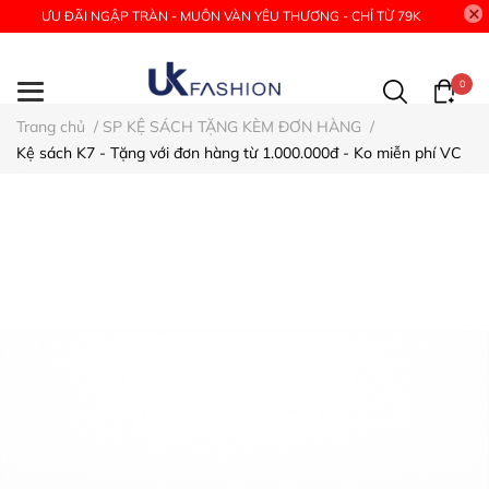
ƯU ĐÃI NGẬP TRÀN - MUÔN VÀN YÊU THƯƠNG - CHỈ TỪ 79K
0
Trang chủ
/
SP KỆ SÁCH TẶNG KÈM ĐƠN HÀNG
/
Kệ sách K7 - Tặng với đơn hàng từ 1.000.000đ - Ko miễn phí VC