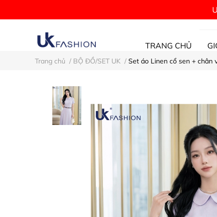
Ư
TRANG CHỦ
GI
Trang chủ
/
BỘ ĐỒ/SET UK
/
Set áo Linen cổ sen + chân