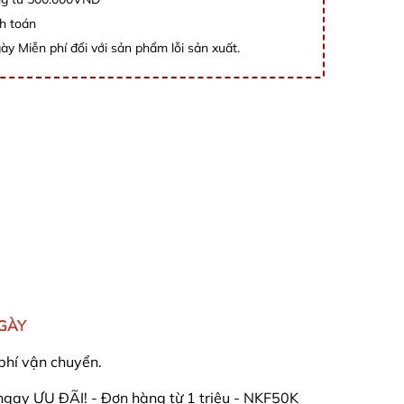
h toán
ày Miễn phí đổi với sản phẩm lỗi sản xuất.
NGÀY
phí vận chuyển.
y ƯU ĐÃI! - Đơn hàng từ 1 triệu - NKF50K