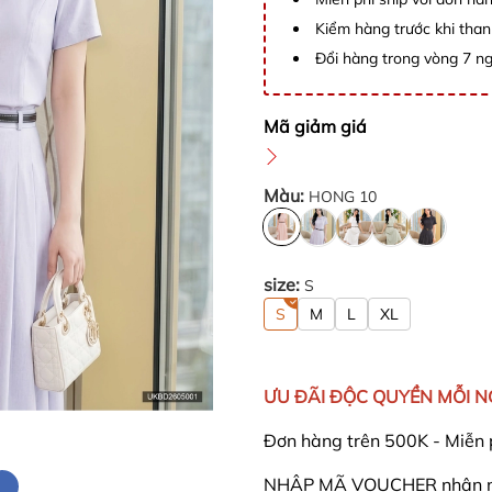
Kiểm hàng trước khi than
Đổi hàng trong vòng 7 ng
Mã giảm giá
Màu:
HONG 10
size:
S
S
M
L
XL
ƯU ĐÃI ĐỘC QUYỀN MỖI 
Đơn hàng trên 500K - Miễn 
NHẬP MÃ VOUCHER nhận nga