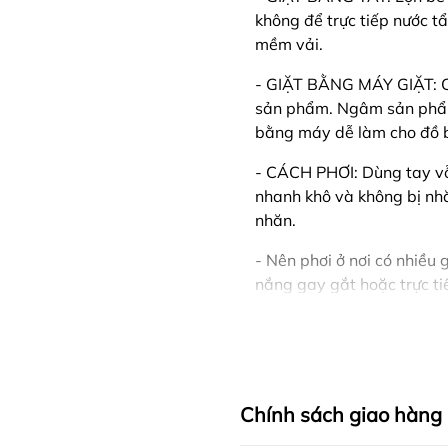
không để trực tiếp nước t
mềm vải.
- GIẶT BẰNG MÁY GIẶT: Ch
sản phẩm. Ngâm sản phẩm 
bằng máy dễ làm cho đồ b
- CÁCH PHƠI: Dùng tay vỗ
nhanh khô và không bị nhă
nhăn.
- Nên phơi ở nơi có nhiều g
nắng gay gắt hoặc trực ti
- Nên phân loại quần áo cù
🍒 CHÍNH SÁCH CỦA SH
- Hỗ trợ tư vấn 24/7
Chính sách giao hàng
- CAM KẾT TRỰC TIẾP S