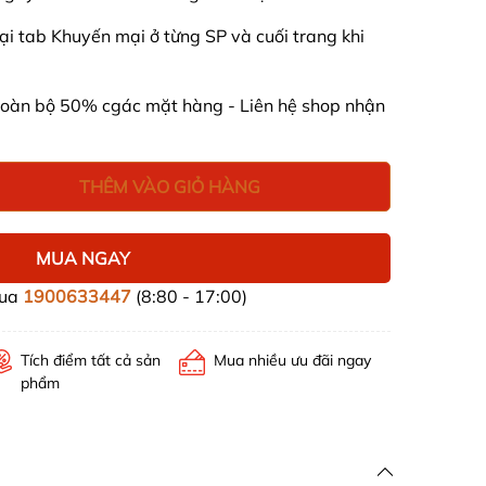
i tab Khuyến mại ở từng SP và cuối trang khi
 toàn bộ 50% cgác mặt hàng - Liên hệ shop nhận
THÊM VÀO GIỎ HÀNG
MUA NGAY
mua
1900633447
(8:80 - 17:00)
Tích điểm tất cả sản
Mua nhiều ưu đãi ngay
phẩm