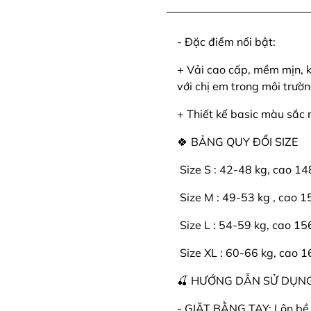
- Đặc điểm nổi bật:
+ Vải cao cấp, mềm mịn, k
với chị em trong môi trườ
+ Thiết kế basic màu sắc 
🍀 BẢNG QUY ĐỔI SIZE
️ Size S : 42-48 kg, cao 1
️ Size M : 49-53 kg , cao 
️ Size L : 54-59 kg, cao 1
️ Size XL : 60-66 kg, cao 
🍒 HƯỚNG DẪN SỬ DỤNG
- GIẶT BẰNG TAY: Lộn bề t