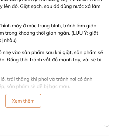
ẩy lên đồ. Giặt sạch, sau đó dùng nước xả làm
ỉnh máy ở mức trung bình, tránh làm giãn
trong khoảng thời gian ngắn. (LƯU Ý: giặt
ị nhàu)
 nhẹ vào sản phẩm sau khi giặt, sản phẩm sẽ
n. Đồng thời tránh vắt đồ mạnh tay, vải sẽ bị
ió, trải thẳng khi phơi và tránh nơi có ánh
ếp, sản phẩm sẽ dễ bị bạc màu.
ng màu, cùng chất liệu vải khi giặt.
Xem thêm
OP
ẢN XUẤT - BÁN HÀNG GIÁ GỐC