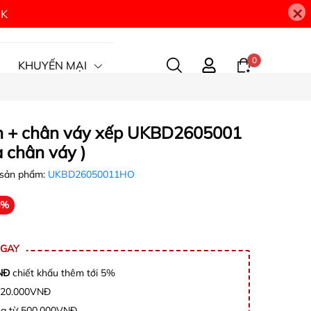
×
9K
0
KHUYẾN MẠI
en + chân váy xếp UKBD2605001
 chân váy )
sản phẩm:
UKBD26050011HO
8%
NGAY
NĐ
chiết khấu thêm tới 5%
c 20.000VNĐ
àng từ 500.000VNĐ