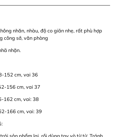
hông nhăn, nhàu, độ co giãn nhẹ, rất phù hợp
ng công sở, văn phòng
nhã nhặn.
48-152 cm, vai 36
152-156 cm, vai 37
56-162 cm, vai: 38
162-166 cm, vai: 39
:
rái sản phẩm lại, rồi dùng tay vò từ từ. Tránh