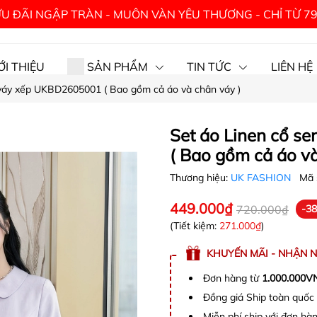
U ĐÃI NGẬP TRÀN - MUÔN VÀN YÊU THƯƠNG - CHỈ TỪ 7
ỚI THIỆU
SẢN PHẨM
TIN TỨC
LIÊN HỆ
 váy xếp UKBD2605001 ( Bao gồm cả áo và chân váy )
Set áo Linen cổ s
( Bao gồm cả áo và
Thương hiệu:
UK FASHION
Mã 
449.000₫
720.000₫
-3
(Tiết kiệm:
271.000₫
)
KHUYẾN MÃI - NHẬN 
Đơn hàng từ
1.000.000V
Đồng giá Ship toàn quố
Miễn phí ship với đơn h