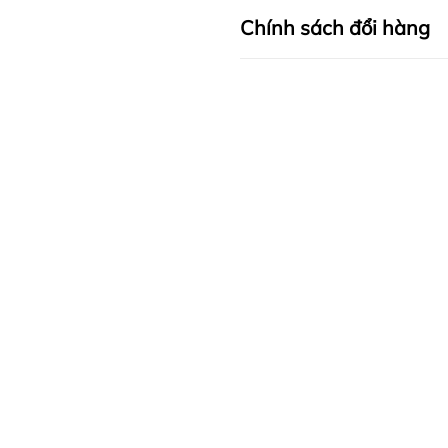
Chính sách đổi hàng
- HÀNG LỖI ĐỔI TRẢ 1 
+ Khách hàng được đổi siz
hàng, điều kiện sản phẩm
sử dụng.
+ Đối với sản phẩm thanh 
đổi trả dưới mọi hình thức.
- Giao hàng trên toàn quố
________________________
❤ UK
FASHION
– TÔN VI
Thương hiệu
thời trang
cô
- Sáng lập bởi Ông LEE