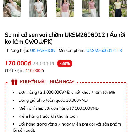
Sơ mi cổ sen vai chờm UKSM2606012 ( Áo rời
ko kèm CV/QU/PK)
Thương hiệu:
UK FASHION
Mã sản phẩm:
UKSM26060121TR
170.000₫
280.000₫
-39%
(Tiết kiệm:
110.000₫
)
KHUYẾN MÃI - NHẬN NGAY
Đơn hàng từ
1.000.000VNĐ
chiết khấu thêm tới 5%
Đồng giá Ship toàn quốc 20.000VNĐ
Miễn phí ship với đơn hàng từ 500.000VNĐ
Kiểm hàng trước khi thanh toán
Đổi hàng trong vòng 7 ngày Miễn phí đổi với sản phẩm
lỗi sản xuất.