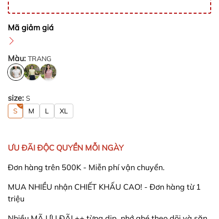
Mã giảm giá
Màu:
TRANG
size:
S
S
M
L
XL
ƯU ĐÃI ĐỘC QUYỀN MỖI NGÀY
Đơn hàng trên 500K - Miễn phí vận chuyển.
MUA NHIỀU nhận CHIẾT KHẤU CAO! - Đơn hàng từ 1
triệu
Nhiều MÃ ƯU ĐÃI ++ từng dịp, nhớ ghé theo dõi và săn