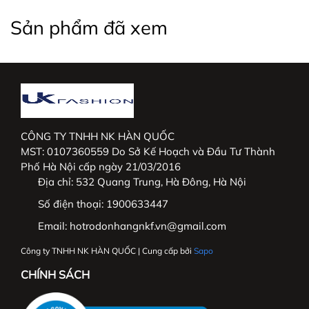
+ Phát triển thêm dòng hàng cao cấp tại trường
Sản phẩm đã xem
Việt Nam và mở rộng thị trường Hàn Quốc.
_____________________________________________
#thoitrangnu #UKFashion #somicongso #aosomi
#somingantay #somicongso #aococtaynu
CÔNG TY TNHH NK HÀN QUỐC
#somicoctay #sominutrang #sominungantay
MST: 0107360559 Do Sở Kế Hoạch và Đầu Tư Thành
#sominucongso #aosomivaihanquoc
Phố Hà Nội cấp ngày 21/03/2016
#aosomicaocap #aomoi #aosomink #sominugiare
Địa chỉ:
532 Quang Trung, Hà Đông, Hà Nội
#sominuhanquoc #somitayngan #somiunisex
Số điện thoại:
1900633447
#somibasic #aosomi #somikieu #somigiare
Email:
hotrodonhangnkf.vn@gmail.com
#somicoctaynu #somidep #sominudep
#somitayngan #somitrang #somiformrong
Công ty TNHH NK HÀN QUỐC | Cung cấp bởi
Sapo
CHÍNH SÁCH