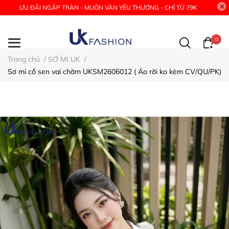
ƯU ĐÃI NGẬP TRÀN - MUÔN VÀN YÊU THƯƠNG - CHỈ TỪ 79K
0
Trang chủ
/
SƠ MI UK
/
Sơ mi cổ sen vai chờm UKSM2606012 ( Áo rời ko kèm CV/QU/PK)