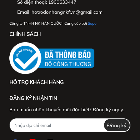
Số điện thoại:
1900633447
Email:
hotrodonhangnkf.vn@gmail.com
Công ty TNHH NK HÀN QUỐC | Cung cấp bởi
Sapo
CHÍNH SÁCH
HỖ TRỢ KHÁCH HÀNG
ĐĂNG KÝ NHẬN TIN
Bạn muốn nhận khuyến mãi đặc biệt? Đăng ký ngay.
Đăng ký