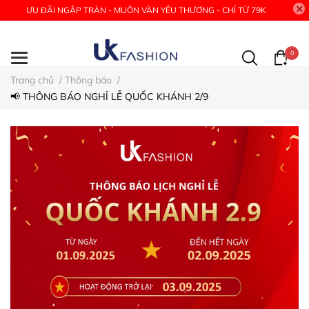
ƯU ĐÃI NGẬP TRÀN - MUÔN VÀN YÊU THƯƠNG - CHỈ TỪ 79K
0
Trang chủ
/
Thông báo
/
📢 THÔNG BÁO NGHỈ LỄ QUỐC KHÁNH 2/9