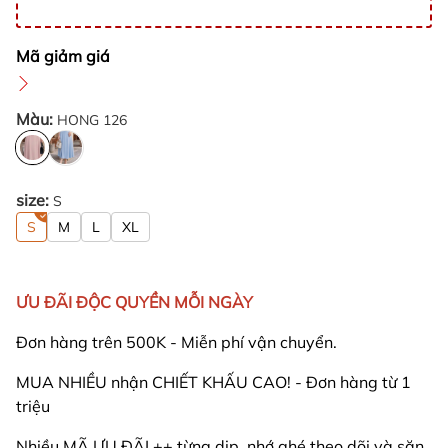
Mã giảm giá
Màu:
HONG 126
size:
S
S
M
L
XL
ƯU ĐÃI ĐỘC QUYỀN MỖI NGÀY
Đơn hàng trên 500K - Miễn phí vận chuyển.
MUA NHIỀU nhận CHIẾT KHẤU CAO! - Đơn hàng từ 1
triệu
Nhiều MÃ ƯU ĐÃI ++ từng dịp, nhớ ghé theo dõi và săn