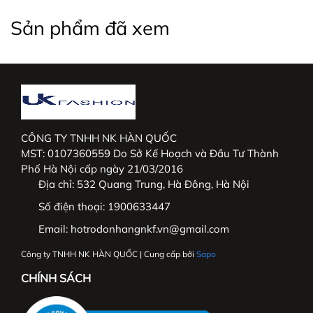
Việt Nam và mở rộng thị trường Hàn Quốc.
Sản phẩm đã xem
_____________________________________________
#thoitrangnu #UKFashion #somicongso #aosomi
#somingantay #somicongso #aococtaynu
#somicoctay #sominutrang #sominungantay
#sominucongso #aosomivaihanquoc
CÔNG TY TNHH NK HÀN QUỐC
MST: 0107360559 Do Sở Kế Hoạch và Đầu Tư Thành
#aosomicaocap #aomoi #aosomink #sominugiare
Phố Hà Nội cấp ngày 21/03/2016
#sominuhanquoc #somitayngan #somiunisex
Địa chỉ:
532 Quang Trung, Hà Đông, Hà Nội
#somibasic #aosomi #somikieu #somigiare
#somicoctaynu #somidep #sominudep
Số điện thoại:
1900633447
#somitayngan #somitrang #somiformrong
Email:
hotrodonhangnkf.vn@gmail.com
Công ty TNHH NK HÀN QUỐC | Cung cấp bởi
Sapo
CHÍNH SÁCH