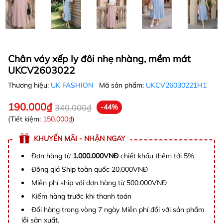
Chân váy xếp ly đôi nhẹ nhàng, mềm mát
UKCV2603022
Thương hiệu:
UK FASHION
Mã sản phẩm:
UKCV26030221H1
190.000₫
340.000₫
-44%
(Tiết kiệm:
150.000₫
)
KHUYẾN MÃI - NHẬN NGAY
Đơn hàng từ
1.000.000VNĐ
chiết khấu thêm tới 5%
Đồng giá Ship toàn quốc 20.000VNĐ
Miễn phí ship với đơn hàng từ 500.000VNĐ
Kiểm hàng trước khi thanh toán
Đổi hàng trong vòng 7 ngày Miễn phí đổi với sản phẩm
lỗi sản xuất.