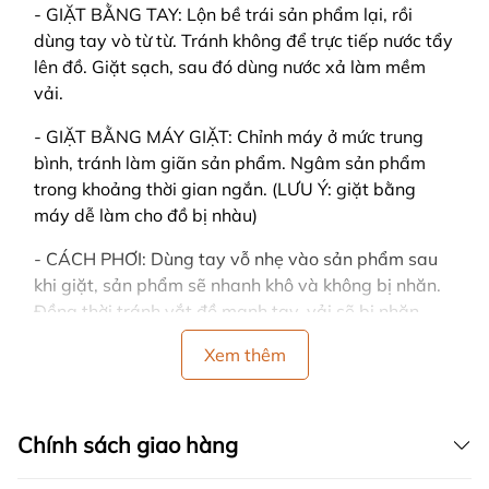
- GIẶT BẰNG TAY: Lộn bề trái sản phẩm lại, rồi
dùng tay vò từ từ. Tránh không để trực tiếp nước tẩy
lên đồ. Giặt sạch, sau đó dùng nước xả làm mềm
vải.
- GIẶT BẰNG MÁY GIẶT: Chỉnh máy ở mức trung
bình, tránh làm giãn sản phẩm. Ngâm sản phẩm
trong khoảng thời gian ngắn. (LƯU Ý: giặt bằng
máy dễ làm cho đồ bị nhàu)
- CÁCH PHƠI: Dùng tay vỗ nhẹ vào sản phẩm sau
khi giặt, sản phẩm sẽ nhanh khô và không bị nhăn.
Đồng thời tránh vắt đồ mạnh tay, vải sẽ bị nhăn.
- Nên phơi ở nơi có nhiều gió, trải thẳng khi phơi và
Xem thêm
tránh nơi có ánh nắng gay gắt hoặc trực tiếp, sản
phẩm sẽ dễ bị bạc màu.
Chính sách giao hàng
- Nên phân loại quần áo cùng màu, cùng chất liệu
vải khi giặt.