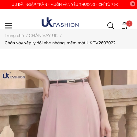
ƯU ĐÃI NGẬP TRÀN - MUÔN VÀN YÊU THƯƠNG - CHỈ TỪ 79K
0
Trang chủ
/
CHÂN VÁY UK
/
Chân váy xếp ly đôi nhẹ nhàng, mềm mát UKCV2603022