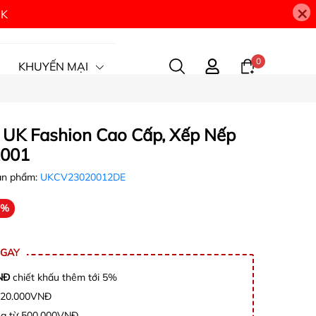
×
9K
0
KHUYẾN MẠI
 UK Fashion Cao Cấp, Xếp Nếp
2001
ản phẩm:
UKCV23020012DE
1%
NGAY
NĐ
chiết khấu thêm tới 5%
c 20.000VNĐ
àng từ 500.000VNĐ