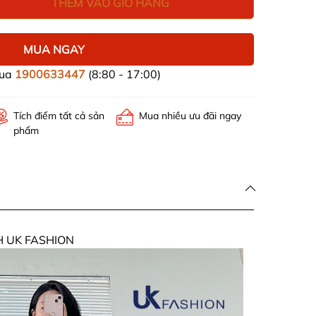
THÊM VÀO GIỎ HÀNG
MUA NGAY
mua
1900633447
(8:80 - 17:00)
Tích điểm tất cả sản
Mua nhiều ưu đãi ngay
phẩm
H UK FASHION