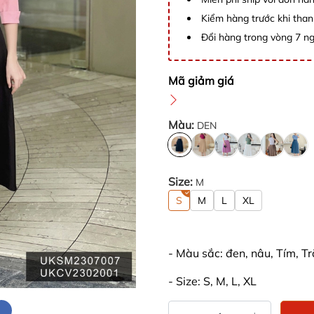
Kiểm hàng trước khi than
Đổi hàng trong vòng 7 ng
Mã giảm giá
Màu:
DEN
Size:
M
S
M
L
XL
- Màu sắc: đen, nâu, Tím, T
- Size: S, M, L, XL