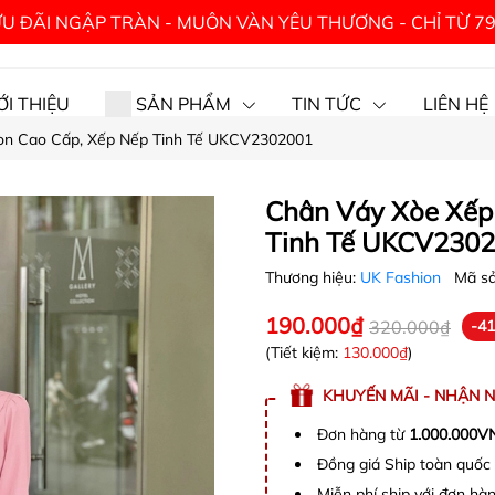
U ĐÃI NGẬP TRÀN - MUÔN VÀN YÊU THƯƠNG - CHỈ TỪ 7
ỚI THIỆU
SẢN PHẨM
TIN TỨC
LIÊN HỆ
on Cao Cấp, Xếp Nếp Tinh Tế UKCV2302001
Chân Váy Xòe Xếp
Tinh Tế UKCV230
Thương hiệu:
UK Fashion
Mã s
190.000₫
320.000₫
-4
(Tiết kiệm:
130.000₫
)
KHUYẾN MÃI - NHẬN 
Đơn hàng từ
1.000.000V
Đồng giá Ship toàn quố
Miễn phí ship với đơn h