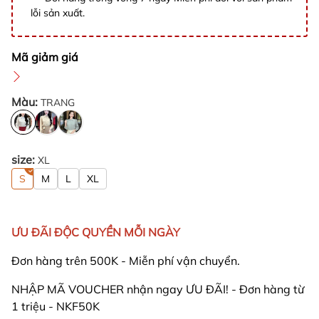
lỗi sản xuất.
Mã giảm giá
Màu:
TRANG
size:
XL
S
M
L
XL
ƯU ĐÃI ĐỘC QUYỀN MỖI NGÀY
Đơn hàng trên 500K - Miễn phí vận chuyển.
NHẬP MÃ VOUCHER nhận ngay ƯU ĐÃI! - Đơn hàng từ
1 triệu - NKF50K