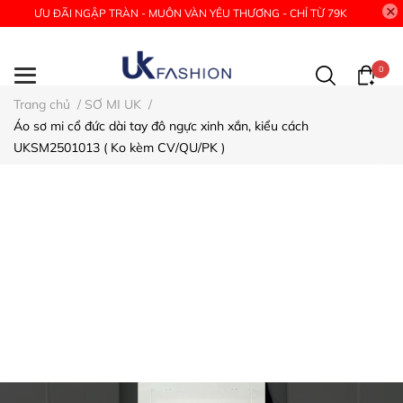
ƯU ĐÃI NGẬP TRÀN - MUÔN VÀN YÊU THƯƠNG - CHỈ TỪ 79K
0
Trang chủ
/
SƠ MI UK
/
Áo sơ mi cổ đức dài tay đô ngực xinh xắn, kiểu cách
UKSM2501013 ( Ko kèm CV/QU/PK )