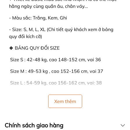
hằng ngày cùng quần âu, chân váy...
- Màu sắc: Trắng, Kem, Ghi
- Size: S, M, L, XL (Chi tiết quý khách xem ở bảng
quy đổi kích cỡ)
🍀 BẢNG QUY ĐỔI SIZE
️ Size S : 42-48 kg, cao 148-152 cm, vai 36
️ Size M : 49-53 kg , cao 152-156 cm, vai 37
️ Size L : 54-59 kg, cao 156-162 cm, vai: 38
️ Size XL : 60-66 kg, cao 162-166 cm, vai: 39
Xem thêm
🍒 HƯỚNG DẪN SỬ DỤNG:
- GIẶT BẰNG TAY: Lộn bề trái sản phẩm lại, rồi
Chính sách giao hàng
dùng tay vò từ từ. Tránh không để trực tiếp nước tẩy