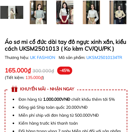
Áo sơ mi cổ đức dài tay đô ngực xinh xắn, kiểu
cách UKSM2501013 ( Ko kèm CV/QU/PK )
Thương hiệu:
UK FASHION
Mã sản phẩm:
UKSM25010134TR
165.000₫
300.000₫
-45%
(Tiết kiệm:
135.000₫
)
KHUYẾN MÃI - NHẬN NGAY
Đơn hàng từ
1.000.000VNĐ
chiết khấu thêm tới 5%
Đồng giá Ship toàn quốc 20.000VNĐ
Miễn phí ship với đơn hàng từ 500.000VNĐ
Kiểm hàng trước khi thanh toán
Đổi hàng trong vòng 7 ngày Miễn phí đổi với sản phẩm