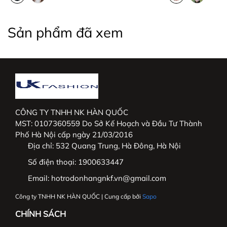
- Sáng lập bởi Ông LEE YUN HYEONG đến từ Hàn
Quốc và Bà ĐỒNG THỊ DIỄM TRANG là người Việt
Sản phẩm đã xem
Nam
- Sau gần 10 năm hoạt động công ty đã có:
+ 15 showrooms trên toàn quốc
+ Hơn 30 đại lí phân phối độc quyền
CÔNG TY TNHH NK HÀN QUỐC
- Tầm nhìn chiến lược trong tương lai:
MST: 0107360559 Do Sở Kế Hoạch và Đầu Tư Thành
Phố Hà Nội cấp ngày 21/03/2016
+ NK sẽ phủ sóng các showrooms trong nước
Địa chỉ:
532 Quang Trung, Hà Đông, Hà Nội
+ Phát triển thêm dòng hàng cao cấp tại trường
Số điện thoại:
1900633447
Việt Nam và mở rộng thị trường Hàn Quốc.
Email:
hotrodonhangnkf.vn@gmail.com
Công ty TNHH NK HÀN QUỐC | Cung cấp bởi
Sapo
CHÍNH SÁCH