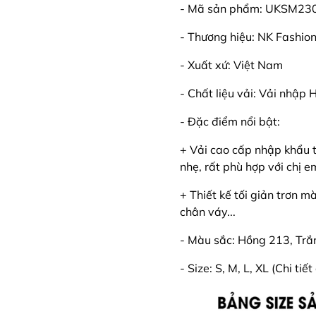
- Mã sản phẩm: UKSM23
- Thương hiệu: NK Fashio
- Xuất xứ: Việt Nam
- Chất liệu vải: Vải nhập 
- Đặc điểm nổi bật:
+ Vải cao cấp nhập khẩu 
nhẹ, rất phù hợp với chị 
+ Thiết kế tối giản trơn 
chân váy...
- Màu sắc: Hồng 213, Trắ
- Size: S, M, L, XL (Chi t