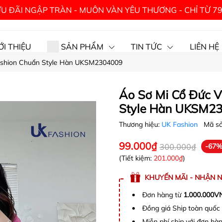
U ĐÃI NGẬP TRÀN - MUÔN VÀN YÊU THƯƠNG - CHỈ TỪ 7
ỚI THIỆU
SẢN PHẨM
TIN TỨC
LIÊN HỆ
ashion Chuẩn Style Hàn UKSM2304009
Áo Sơ Mi Cổ Đức 
Style Hàn UKSM2
Thương hiệu:
UK Fashion
Mã s
99.000₫
300.000₫
-67
(Tiết kiệm:
201.000₫
)
KHUYẾN MÃI - NHẬN 
Đơn hàng từ
1.000.000V
Đồng giá Ship toàn quố
Miễn phí ship với đơn h