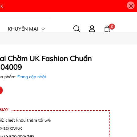
×
9K
0
KHUYẾN MẠI
Vai Chờm UK Fashion Chuẩn
304009
ản phẩm:
Đang cập nhật
%
NGAY
NĐ
chiết khấu thêm tới 5%
c 20.000VNĐ
àng từ 500.000VNĐ