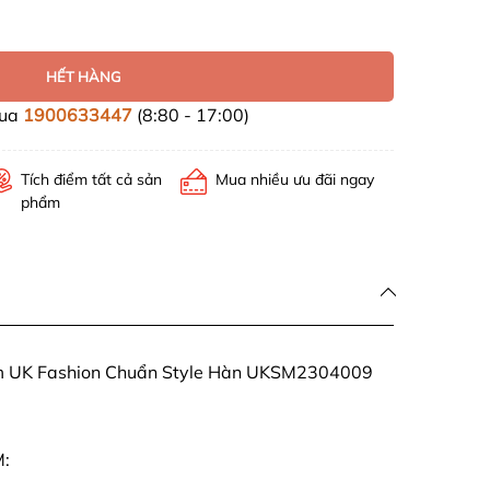
HẾT HÀNG
mua
1900633447
(8:80 - 17:00)
Tích điểm tất cả sản
Mua nhiều ưu đãi ngay
phẩm
ờm UK Fashion Chuẩn Style Hàn UKSM2304009
: