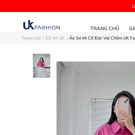
Ư
TRANG CHỦ
GI
Trang chủ
/
SƠ MI UK
/
Áo Sơ Mi Cổ Đức Vai Chờm UK F