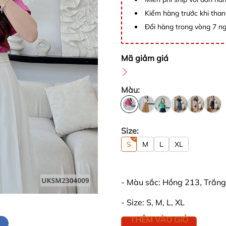
Kiểm hàng trước khi than
Đổi hàng trong vòng 7 ng
Mã giảm giá
Màu:
Size:
S
M
L
XL
- Màu sắc: Hồng 213, Trắng
- Size: S, M, L, XL
THÊM VÀO GIỎ