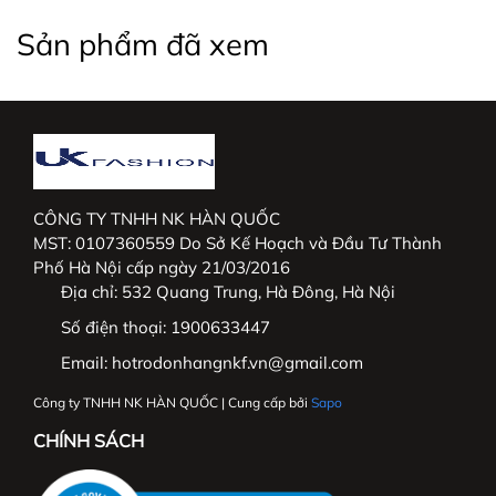
Việt Nam và mở rộng thị trường Hàn Quốc.
Sản phẩm đã xem
_____________________________________________
#thoitrangnu #UKFashion #somicongso #aosomi
#somingantay #somicongso #aococtaynu
#somicoctay #sominutrang #sominungantay
#sominucongso #aosomivaihanquoc
CÔNG TY TNHH NK HÀN QUỐC
MST: 0107360559 Do Sở Kế Hoạch và Đầu Tư Thành
#aosomicaocap #aomoi #aosomink #sominugiare
Phố Hà Nội cấp ngày 21/03/2016
#sominuhanquoc #somitayngan #somiunisex
Địa chỉ:
532 Quang Trung, Hà Đông, Hà Nội
#somibasic #aosomi #somikieu #somigiare
#somicoctaynu #somidep #sominudep
Số điện thoại:
1900633447
#somitayngan #somitrang #somiformrong
Email:
hotrodonhangnkf.vn@gmail.com
Công ty TNHH NK HÀN QUỐC | Cung cấp bởi
Sapo
CHÍNH SÁCH