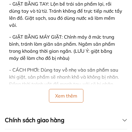
- GIẶT BẰNG TAY: Lộn bề trái sản phẩm lại, rồi
dùng tay vò từ từ. Tránh không để trực tiếp nước tẩy
lên đồ. Giặt sạch, sau đó dùng nước xả làm mềm
vải.
- GIẶT BẰNG MÁY GIẶT: Chỉnh máy ở mức trung
bình, tránh làm giãn sản phẩm. Ngâm sản phẩm
trong khoảng thời gian ngắn. (LƯU Ý: giặt bằng
máy dễ làm cho đồ bị nhàu)
- CÁCH PHƠI: Dùng tay vỗ nhẹ vào sản phẩm sau
khi giặt, sản phẩm sẽ nhanh khô và không bị nhăn.
Đồng thời tránh vắt đồ mạnh tay, vải sẽ bị nhăn.
- Nên phơi ở nơi có nhiều gió, trải thẳng khi phơi và
Xem thêm
tránh nơi có ánh nắng gay gắt hoặc trực tiếp, sản
phẩm sẽ dễ bị bạc màu.
Chính sách giao hàng
- Nên phân loại quần áo cùng màu, cùng chất liệu
vải khi giặt.