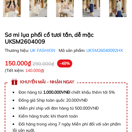
Sơ mi lụa phối cổ tươi tắn, dễ mặc
UKSM2604009
Thương hiệu:
UK FASHION
Mã sản phẩm:
UKSM26040092HX
150.000₫
290.000₫
-48%
(Tiết kiệm:
140.000₫
)
KHUYẾN MÃI - NHẬN NGAY
Đơn hàng từ
1.000.000VNĐ
chiết khấu thêm tới 5%
Đồng giá Ship toàn quốc 20.000VNĐ
Miễn phí ship với đơn hàng từ 500.000VNĐ
Kiểm hàng trước khi thanh toán
Đổi hàng trong vòng 7 ngày Miễn phí đổi với sản phẩm
lỗi sản xuất.