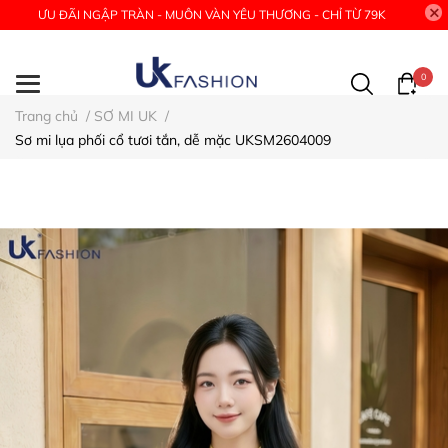
ƯU ĐÃI NGẬP TRÀN - MUÔN VÀN YÊU THƯƠNG - CHỈ TỪ 79K
0
Trang chủ
/
SƠ MI UK
/
Sơ mi lụa phối cổ tươi tắn, dễ mặc UKSM2604009