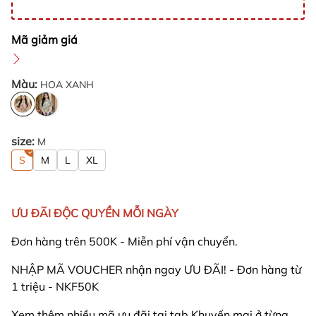
Mã giảm giá
Màu:
HOA XANH
size:
M
S
M
L
XL
ƯU ĐÃI ĐỘC QUYỀN MỖI NGÀY
Đơn hàng trên 500K - Miễn phí vận chuyển.
NHẬP MÃ VOUCHER nhận ngay ƯU ĐÃI! - Đơn hàng từ
1 triệu - NKF50K
Xem thêm nhiều mã ưu đãi tại tab Khuyến mại ở từng