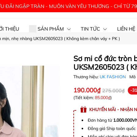
U ĐÃI NGẬP TRÀN - MUÔN VÀN YÊU THƯƠNG - CHỈ TỪ 7
ỚI THIỆU
SẢN PHẨM
TIN TỨC
LIÊN HỆ
ềm mịn, nhẹ nhàng UKSM2605023 ( Không kèm chân váy + PK )
Sơ mi cổ đức tròn 
UKSM2605023 ( Kh
Thương hiệu:
UK FASHION
Mã 
190.000₫
275.000₫
-3
(Tiết kiệm:
85.000₫
)
KHUYẾN MÃI - NHẬN 
Đơn hàng từ
1.000.000V
Đồng giá Ship toàn quố
Miễn phí ship với đơn h