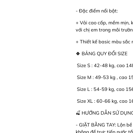
- Đặc điểm nổi bật:
+ Vải cao cấp, mềm mịn, k
với chị em trong môi trườ
+ Thiết kế basic màu sắc 
🍀 BẢNG QUY ĐỔI SIZE
️ Size S : 42-48 kg, cao 1
️ Size M : 49-53 kg , cao 
️ Size L : 54-59 kg, cao 1
️ Size XL : 60-66 kg, cao 
🍒 HƯỚNG DẪN SỬ DỤNG
- GIẶT BẰNG TAY: Lộn bề t
không để trực tiếp nước t