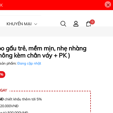
×
9K
0
KHUYẾN MẠI
bo gấu trẻ, mềm mịn, nhẹ nhàng
ông kèm chân váy + PK )
sản phẩm:
Đang cập nhật
1%
NGAY
NĐ
chiết khấu thêm tới 5%
c 20.000VNĐ
àng từ 500.000VNĐ