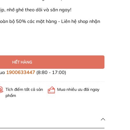
p, nhớ ghé theo dõi và săn ngay!
 toàn bộ 50% các mặt hàng - Liên hệ shop nhận
HẾT HÀNG
mua
1900633447
(8:80 - 17:00)
Tích điểm tất cả sản
Mua nhiều ưu đãi ngay
phẩm