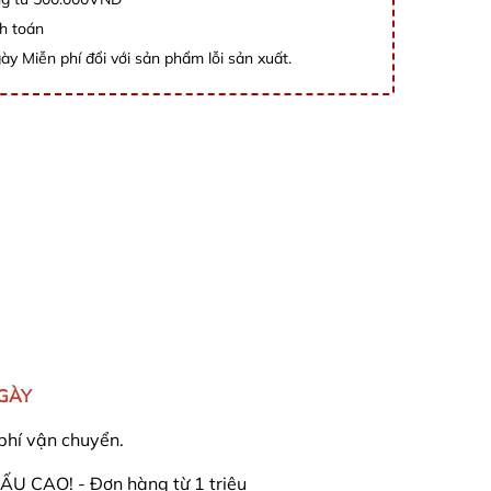
h toán
ày Miễn phí đổi với sản phẩm lỗi sản xuất.
NGÀY
phí vận chuyển.
U CAO! - Đơn hàng từ 1 triệu