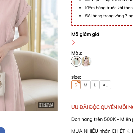
Kiểm hàng trước khi than
Đổi hàng trong vòng 7 ng
Mã giảm giá
Màu:
size:
S
M
L
XL
ƯU ĐÃI ĐỘC QUYỀN MỖI 
Đơn hàng trên 500K - Miễn 
MUA NHIỀU nhận CHIẾT KHẤ