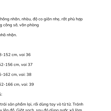
hông nhăn, nhàu, độ co giãn nhẹ, rất phù hợp
ng công sở, văn phòng
nhã nhặn.
48-152 cm, vai 36
152-156 cm, vai 37
56-162 cm, vai: 38
162-166 cm, vai: 39
:
rái sản phẩm lại, rồi dùng tay vò từ từ. Tránh
ẩy lên đồ. Giặt sạch, sau đó dùng nước xả làm