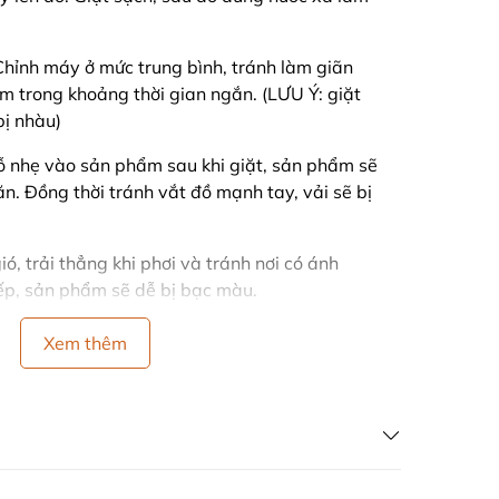
ỉnh máy ở mức trung bình, tránh làm giãn
trong khoảng thời gian ngắn. (LƯU Ý: giặt
ị nhàu)
 nhẹ vào sản phẩm sau khi giặt, sản phẩm sẽ
n. Đồng thời tránh vắt đồ mạnh tay, vải sẽ bị
ió, trải thẳng khi phơi và tránh nơi có ánh
ếp, sản phẩm sẽ dễ bị bạc màu.
ng màu, cùng chất liệu vải khi giặt.
Xem thêm
OP
ẢN XUẤT - BÁN HÀNG GIÁ GỐC