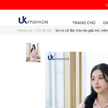
Ư
TRANG CHỦ
GI
Trang chủ
/
SƠ MI UK
/
Sơ mi cổ đức tròn bo gấu trẻ, m