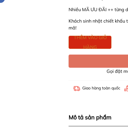
Nhiều MÃ ƯU ĐÃI ++ từng dị
Khách sinh nhật chiết khấu
mã!
THÊM VÀO GIỎ
HÀNG
Gọi đặt 
Giao hàng toàn quốc
Mô tả sản phẩm