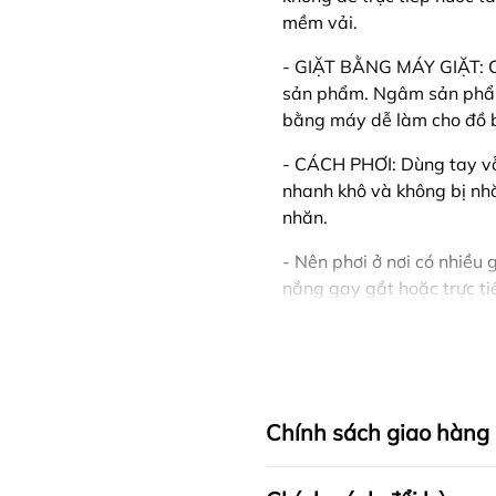
mềm vải.
- GIẶT BẰNG MÁY GIẶT: Ch
sản phẩm. Ngâm sản phẩm 
bằng máy dễ làm cho đồ b
- CÁCH PHƠI: Dùng tay vỗ
nhanh khô và không bị nhă
nhăn.
- Nên phơi ở nơi có nhiều g
nắng gay gắt hoặc trực ti
- Nên phân loại quần áo cù
🍒 CHÍNH SÁCH CỦA SH
- Hỗ trợ tư vấn 24/7
Chính sách giao hàng
- CAM KẾT TRỰC TIẾP S