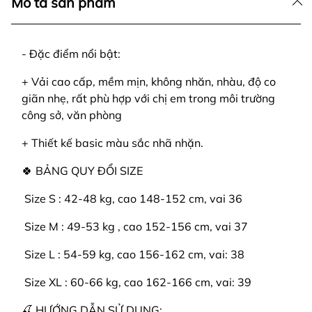
Mô tả sản phẩm
- Đặc điểm nổi bật:
+ Vải cao cấp, mềm mịn, không nhăn, nhàu, độ co
giãn nhẹ, rất phù hợp với chị em trong môi trường
công sở, văn phòng
+ Thiết kế basic màu sắc nhã nhặn.
🍀 BẢNG QUY ĐỔI SIZE
️ Size S : 42-48 kg, cao 148-152 cm, vai 36
️ Size M : 49-53 kg , cao 152-156 cm, vai 37
️ Size L : 54-59 kg, cao 156-162 cm, vai: 38
️ Size XL : 60-66 kg, cao 162-166 cm, vai: 39
🍒 HƯỚNG DẪN SỬ DỤNG: