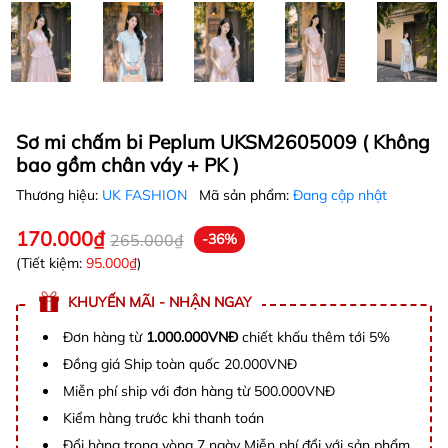
Sơ mi chấm bi Peplum UKSM2605009 ( Không
bao gồm chân váy + PK )
Thương hiệu:
UK FASHION
Mã sản phẩm:
Đang cập nhật
170.000₫
265.000₫
-36%
(Tiết kiệm:
95.000₫
)
KHUYẾN MÃI - NHẬN NGAY
Đơn hàng từ
1.000.000VNĐ
chiết khấu thêm tới 5%
Đồng giá Ship toàn quốc 20.000VNĐ
Miễn phí ship với đơn hàng từ 500.000VNĐ
Kiểm hàng trước khi thanh toán
Đổi hàng trong vòng 7 ngày Miễn phí đổi với sản phẩm