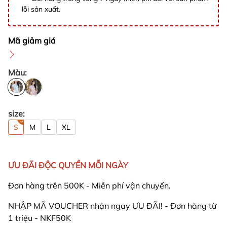
lỗi sản xuất.
Mã giảm giá
Màu:
size:
S
M
L
XL
ƯU ĐÃI ĐỘC QUYỀN MỖI NGÀY
Đơn hàng trên 500K - Miễn phí vận chuyển.
NHẬP MÃ VOUCHER nhận ngay ƯU ĐÃI! - Đơn hàng từ
1 triệu - NKF50K