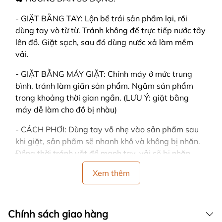
- GIẶT BẰNG TAY: Lộn bề trái sản phẩm lại, rồi
dùng tay vò từ từ. Tránh không để trực tiếp nước tẩy
lên đồ. Giặt sạch, sau đó dùng nước xả làm mềm
vải.
- GIẶT BẰNG MÁY GIẶT: Chỉnh máy ở mức trung
bình, tránh làm giãn sản phẩm. Ngâm sản phẩm
trong khoảng thời gian ngắn. (LƯU Ý: giặt bằng
máy dễ làm cho đồ bị nhàu)
- CÁCH PHƠI: Dùng tay vỗ nhẹ vào sản phẩm sau
khi giặt, sản phẩm sẽ nhanh khô và không bị nhăn.
Đồng thời tránh vắt đồ mạnh tay, vải sẽ bị nhăn.
- Nên phơi ở nơi có nhiều gió, trải thẳng khi phơi và
Xem thêm
tránh nơi có ánh nắng gay gắt hoặc trực tiếp, sản
phẩm sẽ dễ bị bạc màu.
Chính sách giao hàng
- Nên phân loại quần áo cùng màu, cùng chất liệu