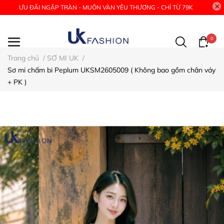
ƯU ĐÃI NGẬP TRÀN - MUÔN VÀN YÊU THƯƠNG - CHỈ TỪ 79K
0
Trang chủ
/
SƠ MI UK
/
Sơ mi chấm bi Peplum UKSM2605009 ( Không bao gồm chân váy
+ PK )