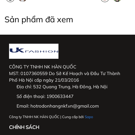
+ Phát triển thêm dòng hàng cao cấp tại trường
Việt Nam và mở rộng thị trường Hàn Quốc.
Sản phẩm đã xem
_____________________________________________
#thoitrangnu #UKFashion #somicongso #aosomi
#somingantay #somicongso #aococtaynu
#somicoctay #sominutrang #sominungantay
#sominucongso #aosomivaihanquoc
CÔNG TY TNHH NK HÀN QUỐC
MST: 0107360559 Do Sở Kế Hoạch và Đầu Tư Thành
#aosomicaocap #aomoi #aosomink #sominugiare
Phố Hà Nội cấp ngày 21/03/2016
#sominuhanquoc #somitayngan #somiunisex
Địa chỉ:
532 Quang Trung, Hà Đông, Hà Nội
#somibasic #aosomi #somikieu #somigiare
#somicoctaynu #somidep #sominudep
Số điện thoại:
1900633447
#somitayngan #somitrang #somiformrong
Email:
hotrodonhangnkf.vn@gmail.com
Công ty TNHH NK HÀN QUỐC | Cung cấp bởi
Sapo
CHÍNH SÁCH