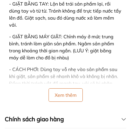
- GIẶT BẰNG TAY: Lộn bề trái sản phẩm lại, rồi
dùng tay vò từ từ. Tránh không để trực tiếp nước tẩy
lên đồ. Giặt sạch, sau đó dùng nước xả làm mềm
vải.
- GIẶT BẰNG MÁY GIẶT: Chỉnh máy ở mức trung
bình, tránh làm giãn sản phẩm. Ngâm sản phẩm
trong khoảng thời gian ngắn. (LƯU Ý: giặt bằng
máy dễ làm cho đồ bị nhàu)
- CÁCH PHƠI: Dùng tay vỗ nhẹ vào sản phẩm sau
khi giặt, sản phẩm sẽ nhanh khô và không bị nhăn.
Đồng thời tránh vắt đồ mạnh tay, vải sẽ bị nhăn.
- Nên phơi ở nơi có nhiều gió, trải thẳng khi phơi và
Xem thêm
tránh nơi có ánh nắng gay gắt hoặc trực tiếp, sản
phẩm sẽ dễ bị bạc màu.
Chính sách giao hàng
- Nên phân loại quần áo cùng màu, cùng chất liệu
vải khi giặt.