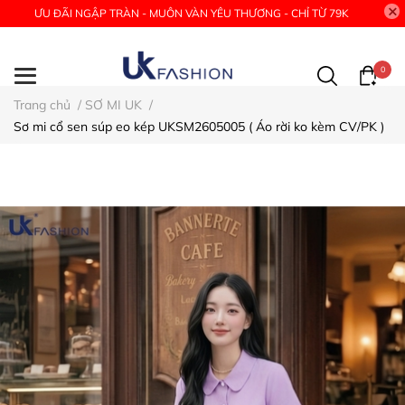
ƯU ĐÃI NGẬP TRÀN - MUÔN VÀN YÊU THƯƠNG - CHỈ TỪ 79K
0
Trang chủ
/
SƠ MI UK
/
Sơ mi cổ sen súp eo kép UKSM2605005 ( Áo rời ko kèm CV/PK )