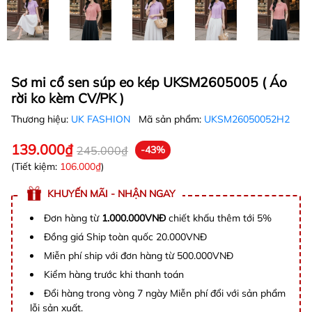
Sơ mi cổ sen súp eo kép UKSM2605005 ( Áo
rời ko kèm CV/PK )
Thương hiệu:
UK FASHION
Mã sản phẩm:
UKSM26050052H2
139.000₫
245.000₫
-43%
(Tiết kiệm:
106.000₫
)
KHUYẾN MÃI - NHẬN NGAY
Đơn hàng từ
1.000.000VNĐ
chiết khấu thêm tới 5%
Đồng giá Ship toàn quốc 20.000VNĐ
Miễn phí ship với đơn hàng từ 500.000VNĐ
Kiểm hàng trước khi thanh toán
Đổi hàng trong vòng 7 ngày Miễn phí đổi với sản phẩm
lỗi sản xuất.