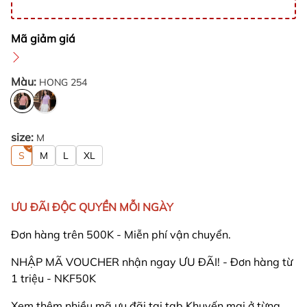
Mã giảm giá
Màu:
HONG 254
size:
M
S
M
L
XL
ƯU ĐÃI ĐỘC QUYỀN MỖI NGÀY
Đơn hàng trên 500K - Miễn phí vận chuyển.
NHẬP MÃ VOUCHER nhận ngay ƯU ĐÃI! - Đơn hàng từ
1 triệu - NKF50K
Xem thêm nhiều mã ưu đãi tại tab Khuyến mại ở từng