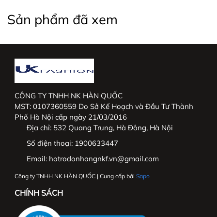
Việt Nam và mở rộng thị trường Hàn Quốc.
Sản phẩm đã xem
_____________________________________________
#thoitrangnu #UKFashion #somicongso #aosomi
#somingantay #somicongso #aococtaynu
#somicoctay #sominutrang #sominungantay
#sominucongso #aosomivaihanquoc
CÔNG TY TNHH NK HÀN QUỐC
MST: 0107360559 Do Sở Kế Hoạch và Đầu Tư Thành
#aosomicaocap #aomoi #aosomink #sominugiare
Phố Hà Nội cấp ngày 21/03/2016
#sominuhanquoc #somitayngan #somiunisex
Địa chỉ:
532 Quang Trung, Hà Đông, Hà Nội
#somibasic #aosomi #somikieu #somigiare
#somicoctaynu #somidep #sominudep
Số điện thoại:
1900633447
#somitayngan #somitrang #somiformrong
Email:
hotrodonhangnkf.vn@gmail.com
Công ty TNHH NK HÀN QUỐC | Cung cấp bởi
Sapo
CHÍNH SÁCH