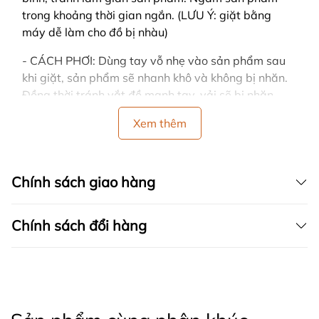
trong khoảng thời gian ngắn. (LƯU Ý: giặt bằng
máy dễ làm cho đồ bị nhàu)
- CÁCH PHƠI: Dùng tay vỗ nhẹ vào sản phẩm sau
khi giặt, sản phẩm sẽ nhanh khô và không bị nhăn.
Đồng thời tránh vắt đồ mạnh tay, vải sẽ bị nhăn.
- Nên phơi ở nơi có nhiều gió, trải thẳng khi phơi và
Xem thêm
tránh nơi có ánh nắng gay gắt hoặc trực tiếp, sản
phẩm sẽ dễ bị bạc màu.
Chính sách giao hàng
- Nên phân loại quần áo cùng màu, cùng chất liệu
vải khi giặt.
Chính sách đổi hàng
🍒 CHÍNH SÁCH CỦA SHOP
- Hỗ trợ tư vấn 24/7
- CAM KẾT TRỰC TIẾP SẢN XUẤT - BÁN HÀNG GIÁ
GỐC