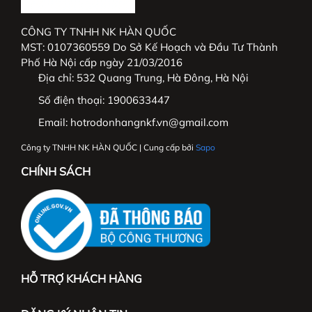
#thoitrangnu #UKFashion #somicongso #aosomi
#somingantay #somicongso #aococtaynu
CÔNG TY TNHH NK HÀN QUỐC
#somicoctay #sominutrang #sominungantay
MST: 0107360559 Do Sở Kế Hoạch và Đầu Tư Thành
#sominucongso #aosomivaihanquoc
Phố Hà Nội cấp ngày 21/03/2016
#aosomicaocap #aomoi #aosomink #sominugiare
Địa chỉ:
532 Quang Trung, Hà Đông, Hà Nội
#sominuhanquoc #somitayngan #somiunisex
Số điện thoại:
1900633447
#somibasic #aosomi #somikieu #somigiare
Email:
hotrodonhangnkf.vn@gmail.com
#somicoctaynu #somidep #sominudep
#somitayngan #somitrang #somiformrong
Công ty TNHH NK HÀN QUỐC | Cung cấp bởi
Sapo
CHÍNH SÁCH
HỖ TRỢ KHÁCH HÀNG