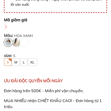
lỗi sản xuất.
Mã giảm giá
Màu:
HOA XANH
size:
S
S
M
L
XL
ƯU ĐÃI ĐỘC QUYỀN MỖI NGÀY
Đơn hàng trên 500K - Miễn phí vận chuyển.
MUA NHIỀU nhận CHIẾT KHẤU CAO! - Đơn hàng từ 1
triệu