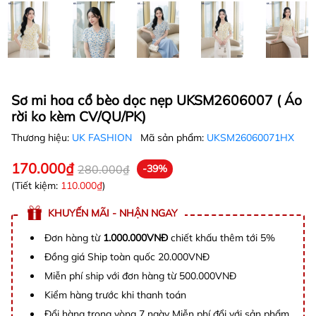
Sơ mi hoa cổ bèo dọc nẹp UKSM2606007 ( Áo
rời ko kèm CV/QU/PK)
Thương hiệu:
UK FASHION
Mã sản phẩm:
UKSM26060071HX
170.000₫
280.000₫
-39%
(Tiết kiệm:
110.000₫
)
KHUYẾN MÃI - NHẬN NGAY
Đơn hàng từ
1.000.000VNĐ
chiết khấu thêm tới 5%
Đồng giá Ship toàn quốc 20.000VNĐ
Miễn phí ship với đơn hàng từ 500.000VNĐ
Kiểm hàng trước khi thanh toán
Đổi hàng trong vòng 7 ngày Miễn phí đổi với sản phẩm