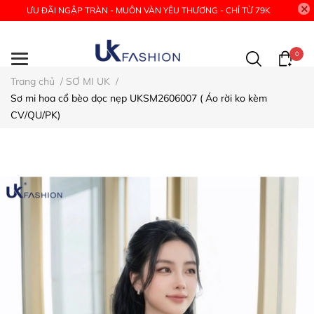
ƯU ĐÃI NGẬP TRÀN - MUÔN VÀN YÊU THƯƠNG - CHỈ TỪ 79K
0
Trang chủ
/
SƠ MI UK
/
Sơ mi hoa cổ bèo dọc nẹp UKSM2606007 ( Áo rời ko kèm
CV/QU/PK)