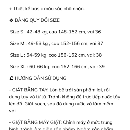
+ Thiết kế basic màu sắc nhã nhặn.
🍀 BẢNG QUY ĐỔI SIZE
️ Size S : 42-48 kg, cao 148-152 cm, vai 36
️ Size M : 49-53 kg , cao 152-156 cm, vai 37
️ Size L : 54-59 kg, cao 156-162 cm, vai: 38
️ Size XL : 60-66 kg, cao 162-166 cm, vai: 39
🍒 HƯỚNG DẪN SỬ DỤNG:
- GIẶT BẰNG TAY: Lộn bề trái sản phẩm lại, rồi
dùng tay vò từ từ. Tránh không để trực tiếp nước tẩy
lên đồ. Giặt sạch, sau đó dùng nước xả làm mềm
vải.
- GIẶT BẰNG MÁY GIẶT: Chỉnh máy ở mức trung
bình, tránh làm giãn sản phẩm. Ngâm sản phẩm