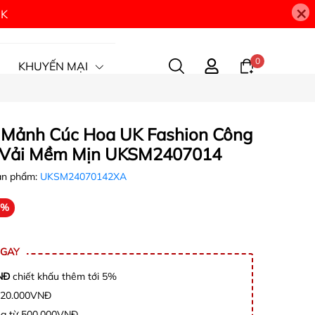
×
9K
0
KHUYẾN MẠI
7 Mảnh Cúc Hoa UK Fashion Công
, Vải Mềm Mịn UKSM2407014
ản phẩm:
UKSM24070142XA
7%
NGAY
NĐ
chiết khấu thêm tới 5%
c 20.000VNĐ
àng từ 500.000VNĐ