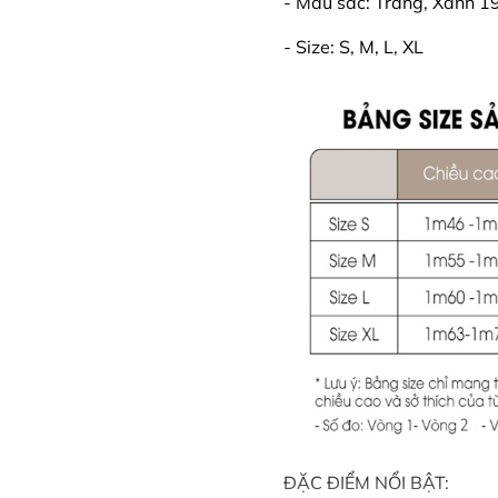
- Màu sắc: Trắng, Xanh 1
- Size: S, M, L, XL
ĐẶC ĐIỂM NỔI BẬT: