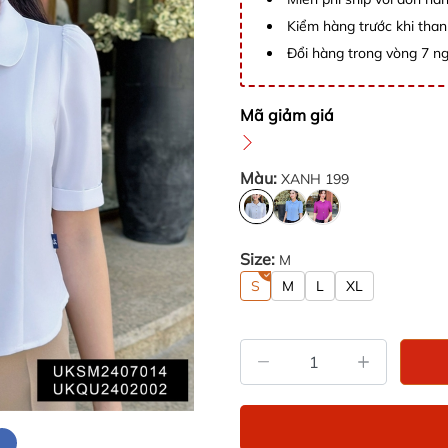
Kiểm hàng trước khi than
Đổi hàng trong vòng 7 ng
Mã giảm giá
Màu:
XANH 199
Size:
M
S
M
L
XL