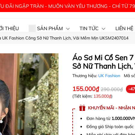
U ĐÃI NGẬP TRÀN - MUÔN VÀN YÊU THƯƠNG - CHỈ TỪ 7
ỚI THIỆU
SẢN PHẨM
TIN TỨC
LIÊN HỆ
a UK Fashion Công Sở Nữ Thanh Lịch, Vải Mềm Mịn UKSM2407014
Áo Sơ Mi Cổ Sen 
Sở Nữ Thanh Lịch
Thương hiệu:
UK Fashion
Mã s
155.000₫
290.000₫
-4
(Tiết kiệm:
135.000₫
)
KHUYẾN MÃI - NHẬN 
Đơn hàng từ
1.000.000V
Đồng giá Ship toàn quố
Miễn phí ship với đơn h