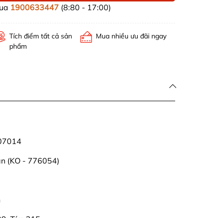
mua
1900633447
(8:80 - 17:00)
Tích điểm tất cả sản
Mua nhiều ưu đãi ngay
phẩm
407014
Hàn (KO - 776054)
n