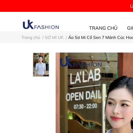
Ư
TRANG CHỦ
GI
Trang chủ
/
SƠ MI UK
/
Áo Sơ Mi Cổ Sen 7 Mảnh Cúc Ho