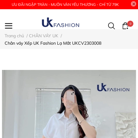
ƯU ĐÃI NGẬP TRÀN - MUÔN VÀN YÊU THƯƠNG - CHỈ TỪ 79K
0
Trang chủ
/
CHÂN VÁY UK
/
Chân váy Xếp UK Fashion Lạ Mắt UKCV2303008