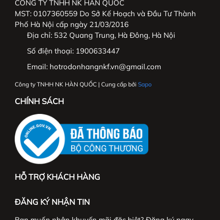
CÔNG TY TNHH NK HÀN QUỐC
MST: 0107360559 Do Sở Kế Hoạch và Đầu Tư Thành
Phố Hà Nội cấp ngày 21/03/2016
Địa chỉ:
532 Quang Trung, Hà Đông, Hà Nội
Số điện thoại:
1900633447
Email:
hotrodonhangnkf.vn@gmail.com
Công ty TNHH NK HÀN QUỐC | Cung cấp bởi
Sapo
CHÍNH SÁCH
HỖ TRỢ KHÁCH HÀNG
ĐĂNG KÝ NHẬN TIN
Bạn muốn nhận khuyến mãi đặc biệt? Đăng ký ngay.