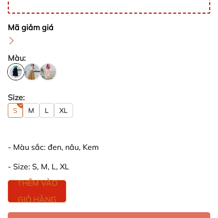
Mã giảm giá
Màu:
Size:
S
M
L
XL
- Màu sắc: đen, nâu, Kem
- Size: S, M, L, XL
THÊM VÀO
GIỎ HÀNG