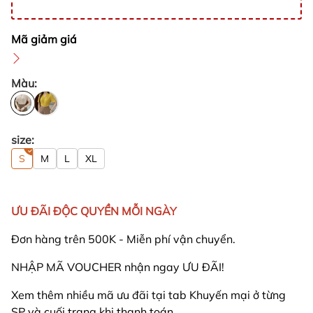
Mã giảm giá
Màu:
size:
S
M
L
XL
ƯU ĐÃI ĐỘC QUYỀN MỖI NGÀY
Đơn hàng trên 500K - Miễn phí vận chuyển.
NHẬP MÃ VOUCHER nhận ngay ƯU ĐÃI!
Xem thêm nhiều mã ưu đãi tại tab Khuyến mại ở từng
SP và cuối trang khi thanh toán.