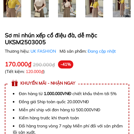
Sơ mi nhún xếp cổ điệu đà, dễ mặc
UKSM2503005
Thương hiệu:
UK FASHION
Mã sản phẩm:
Đang cập nhật
170.000₫
290.000₫
-41%
(Tiết kiệm:
120.000₫
)
KHUYẾN MÃI - NHẬN NGAY
Đơn hàng từ
1.000.000VNĐ
chiết khấu thêm tới 5%
Đồng giá Ship toàn quốc 20.000VNĐ
Miễn phí ship với đơn hàng từ 500.000VNĐ
Kiểm hàng trước khi thanh toán
Đổi hàng trong vòng 7 ngày Miễn phí đổi với sản phẩm
lỗi sản xuất.