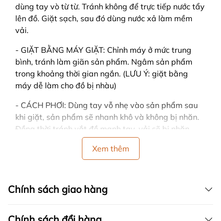
dùng tay vò từ từ. Tránh không để trực tiếp nước tẩy
lên đồ. Giặt sạch, sau đó dùng nước xả làm mềm
vải.
- GIẶT BẰNG MÁY GIẶT: Chỉnh máy ở mức trung
bình, tránh làm giãn sản phẩm. Ngâm sản phẩm
trong khoảng thời gian ngắn. (LƯU Ý: giặt bằng
máy dễ làm cho đồ bị nhàu)
- CÁCH PHƠI: Dùng tay vỗ nhẹ vào sản phẩm sau
khi giặt, sản phẩm sẽ nhanh khô và không bị nhăn.
Đồng thời tránh vắt đồ mạnh tay, vải sẽ bị nhăn.
- Nên phơi ở nơi có nhiều gió, trải thẳng khi phơi và
Xem thêm
tránh nơi có ánh nắng gay gắt hoặc trực tiếp, sản
phẩm sẽ dễ bị bạc màu.
Chính sách giao hàng
- Nên phân loại quần áo cùng màu, cùng chất liệu
vải khi giặt.
Chính sách đổi hàng