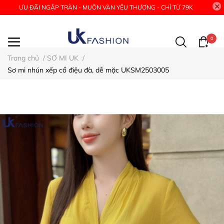
ƯU ĐÃI NGẬP TRÀN - MUÔN VÀN YÊU THƯƠNG - CHỈ TỪ 79K
0
Trang chủ
/
SƠ MI UK
/
Sơ mi nhún xếp cổ điệu đà, dễ mặc UKSM2503005